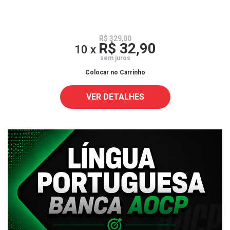
R$ 329,00
R$ 32,90
10 x
sem juros
Colocar no Carrinho
VER DETALHES