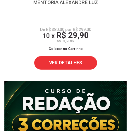
MENTORIA ALEXANDRE LUZ
De
R$ 380,00
por R$ 299,00
R$ 29,90
10 x
sem juros
Colocar no Carrinho
VER DETALHES