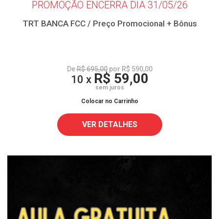
PROMOÇÃO ENCERRA DIA 31/05/26
TRT BANCA FCC / Preço Promocional + Bônus
De
R$ 695,00
por R$ 590,00
R$ 59,00
10 x
sem juros
Colocar no Carrinho
VER DETALHES